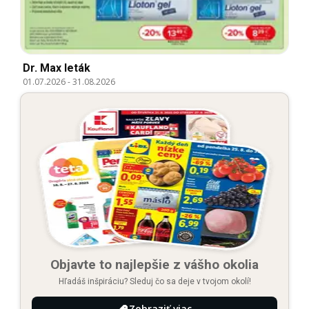
Dr. Max leták
01.07.2026
-
31.08.2026
Objavte to najlepšie z vášho okolia
Hľadáš inšpiráciu? Sleduj čo sa deje v tvojom okolí!
Zobraziť viac