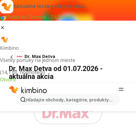
Aktuálne letáky vždy po ruke
Pridať do Chrome - ZADARMO
Kimbino
Dr. Max Detva
Všetky ponuky na jednom mieste
Dr. Max Detva od 01.07.2026 -
(14,1 tis. hodnotení)
aktuálna akcia
Otvoriť
REKLAMA
Hľadajte obchody, kategórie, produkty...