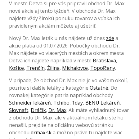
V meste Detva si pre vás pripravil obchod Dr. Max
nové akcie aj tento týždeň. V obchode Dr. Max
nájdete vždy širokú ponuku tovarov a vďaka ich
pravidleným akciám môžete aj ušetriť.
Nový Dr. Max leták u nás nájdete už dnes
zde
a
akcie platia od 01.07.2026. Pobočky obchodu Dr.
Max nájdete vo viacerých mestách a okrem mesta
Detva ich nájdete napríklad v meste
Bratislava
,
Košice
,
Trenčín
,
Žilina
,
Michalovce
,
Topoľčany
.
V prípade, že obchod Dr. Max nie je vo vašom okolí,
pozrite si ďalšie letáky z kategórie
Ostatné
. Do
rovnakej kategórie patria napríklad obchody
Schneider lekáreň
,
Tchibo
,
1day
,
BENU Lekáreň
,
Slovnaft
,
Dráčik
,
Dr. Max
. Ak máte vyhliadnutý tovar
z obchodu Dr. Max, ale v aktuálnom letáku ste ho
nenašli, prejdite na oficiálnu webovú stránku
obchodu
drmax.sk
a možno práve tu nájdete viac