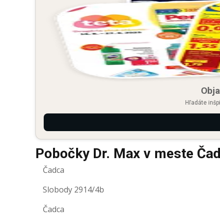
Obja
Hľadáte inšp
Pobočky Dr. Max v meste Ča
Čadca
Slobody 2914/4b
Čadca