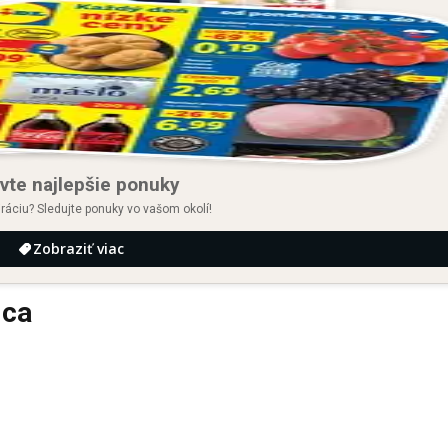
vte najlepšie ponuky
iráciu? Sledujte ponuky vo vašom okolí!
Zobraziť viac
dca