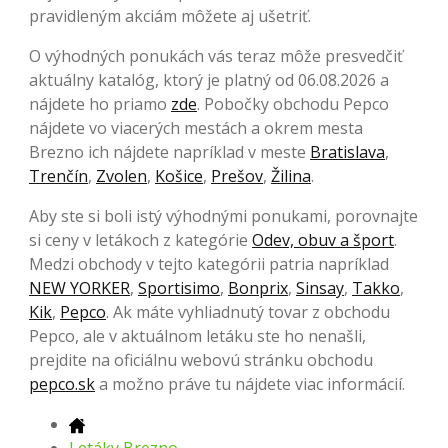
pravidleným akciám môžete aj ušetriť.
O výhodných ponukách vás teraz môže presvedčiť
aktuálny katalóg, ktorý je platný od 06.08.2026 a
nájdete ho priamo
zde
. Pobočky obchodu Pepco
nájdete vo viacerých mestách a okrem mesta
Brezno ich nájdete napríklad v meste
Bratislava
,
Trenčín
,
Zvolen
,
Košice
,
Prešov
,
Žilina
.
Aby ste si boli istý výhodnými ponukami, porovnajte
si ceny v letákoch z kategórie
Odev, obuv a šport
.
Medzi obchody v tejto kategórii patria napríklad
NEW YORKER
,
Sportisimo
,
Bonprix
,
Sinsay
,
Takko
,
Kik
,
Pepco
. Ak máte vyhliadnutý tovar z obchodu
Pepco, ale v aktuálnom letáku ste ho nenašli,
prejdite na oficiálnu webovú stránku obchodu
pepco.sk
a možno práve tu nájdete viac informácií.