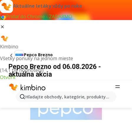
Aktuálne letáky vždy po ruke
Pridať do Chrome - ZADARMO
Kimbino
Pepco Brezno
Všetky ponuky na jednom mieste
Pepco Brezno od 06.08.2026 -
(14,1 tis. hodnotení)
aktuálna akcia
Otvoriť
REKLAMA
Hľadajte obchody, kategórie, produkty...