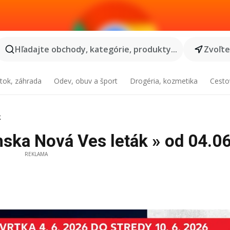
Hľadajte obchody, kategórie, produkty...
Zvoľt
tok, záhrada
Odev, obuv a šport
Drogéria, kozmetika
Cesto
k
nska Nová Ves leták » od 04.0
REKLAMA