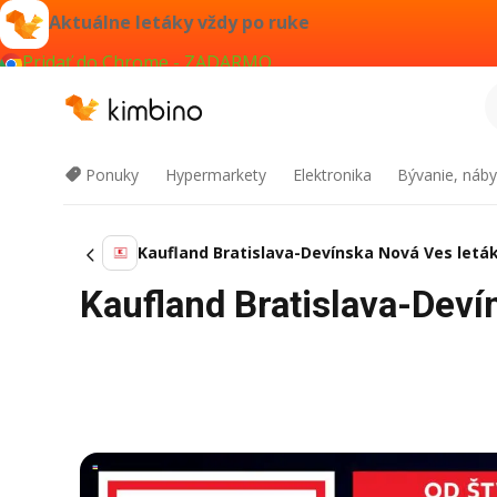
Aktuálne letáky vždy po ruke
Pridať do Chrome - ZADARMO
Ponuky
Hypermarkety
Elektronika
Bývanie, náby
Kaufland Bratislava-Devínska Nová Ves letá
Kaufland Bratislava-Deví