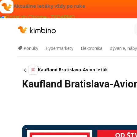
Aktuálne letáky vždy po ruke
Pridať do Chrome - ZADARMO
Ponuky
Hypermarkety
Elektronika
Bývanie, náby
Kaufland Bratislava-Avion leták
Kaufland Bratislava-Avio