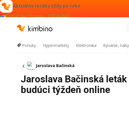
Aktuálne letáky vždy po ruke
Pridať do Chrome - ZADARMO
Ponuky
Hypermarkety
Elektronika
Bývanie, náby
Jaroslava Bačinská
Jaroslava Bačinská letá
budúci týždeň online