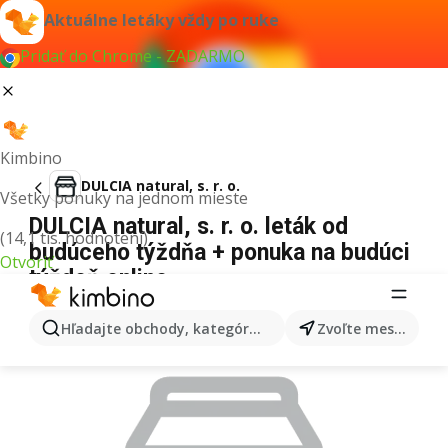
Aktuálne letáky vždy po ruke
Pridať do Chrome - ZADARMO
Kimbino
DULCIA natural, s. r. o.
Všetky ponuky na jednom mieste
DULCIA natural, s. r. o. leták od
(14,1 tis. hodnotení)
budúceho týždňa + ponuka na budúci
Otvoriť
týždeň online
REKLAMA
Hľadajte obchody, kategórie, produkty...
Zvoľte mesto