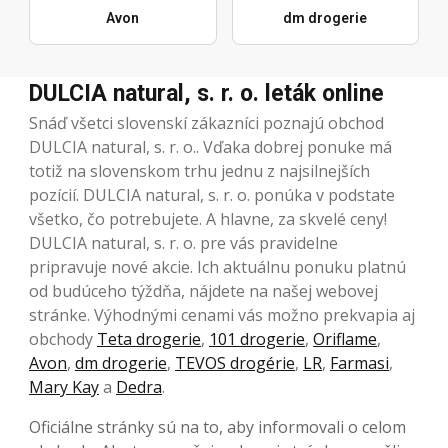
Avon
dm drogerie
DULCIA natural, s. r. o. leták online
Snáď všetci slovenskí zákazníci poznajú obchod
DULCIA natural, s. r. o.. Vďaka dobrej ponuke má
totiž na slovenskom trhu jednu z najsilnejších
pozícií. DULCIA natural, s. r. o. ponúka v podstate
všetko, čo potrebujete. A hlavne, za skvelé ceny!
DULCIA natural, s. r. o. pre vás pravidelne
pripravuje nové akcie. Ich aktuálnu ponuku platnú
od budúceho týždňa, nájdete na našej webovej
stránke. Výhodnými cenami vás možno prekvapia aj
obchody
Teta drogerie
,
101 drogerie
,
Oriflame
,
Avon
,
dm drogerie
,
TEVOS drogérie
,
LR
,
Farmasi
,
Mary Kay
a
Dedra
.
Oficiálne stránky sú na to, aby informovali o celom