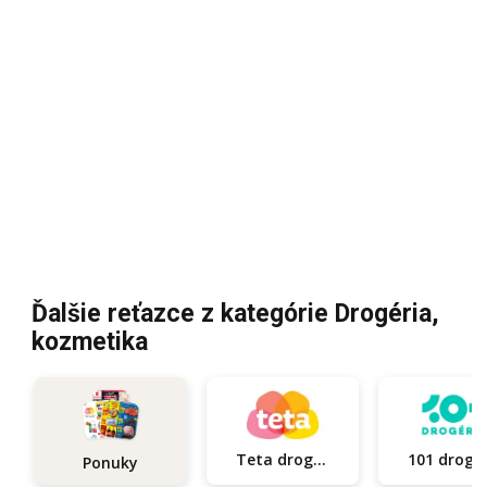
Ďalšie reťazce z kategórie Drogéria,
kozmetika
Teta drogerie
101
Ponuky